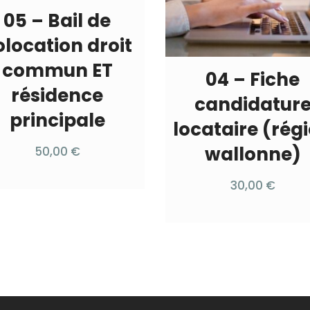
05 – Bail de
olocation droit
commun ET
04 – Fiche
résidence
candidatur
principale
locataire (rég
wallonne)
50,00
€
30,00
€