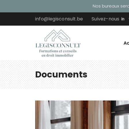
Nos bureaux seron
info@legisconsult.be
Suivez-nous
Ac
Documents