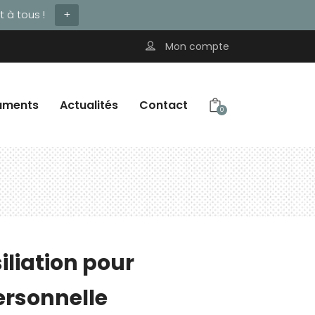
 à tous !
+
Mon compte
uments
Actualités
Contact
0
siliation pour
ersonnelle