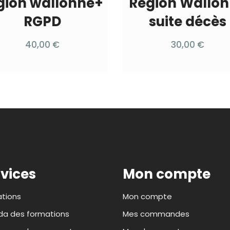
gion wallonne+
Région Wallo
RGPD
suite décès
40,00
€
30,00
€
vices
Mon compte
tions
Mon compte
a des formations
Mes commandes