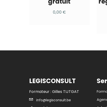
gratuit
ré
0,00
€
LEGISCONSULT
Ser
Formateur : Gilles TIJTGAT
Forma
Agend
info@legisconsult.be