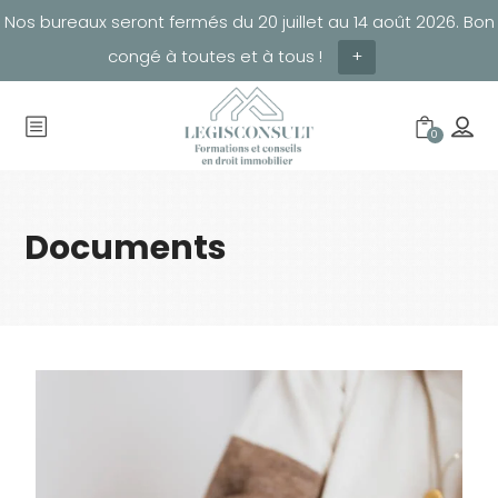
Nos bureaux seront fermés du 20 juillet au 14 août 2026. Bon
congé à toutes et à tous !
+
0
Documents