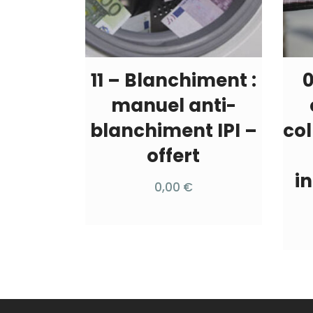
11 – Blanchiment :
0
manuel anti-
blanchiment IPI –
col
offert
i
0,00
€