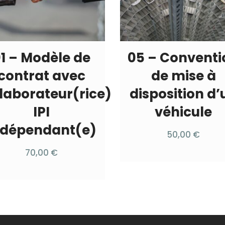
1 – Modèle de
05 – Conventi
contrat avec
de mise à
laborateur(rice)
disposition d’
IPI
véhicule
ndépendant(e)
50,00
€
70,00
€