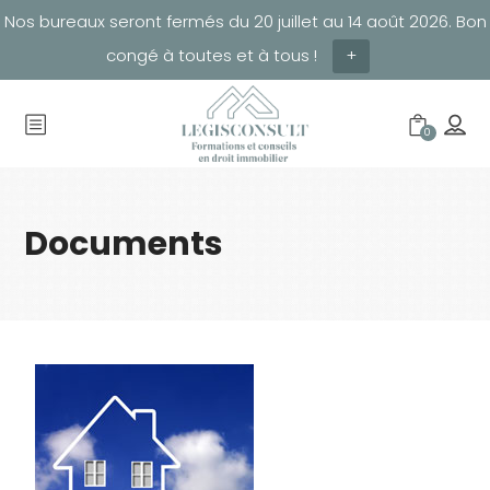
Nos bureaux seront fermés du 20 juillet au 14 août 2026. Bon
congé à toutes et à tous !
+
0
Documents