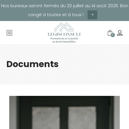
Nos bureaux seront fermés du 20 juillet au 14 août 2026. Bon
congé à toutes et à tous !
+
0
Documents