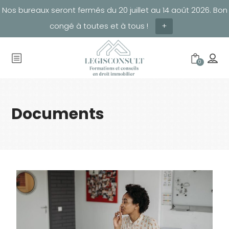
Nos bureaux seront fermés du 20 juillet au 14 août 2026. Bon
congé à toutes et à tous !
+
0
Documents