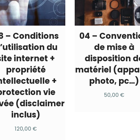
8 – Conditions
04 – Conventi
’utilisation du
de mise à
site internet +
disposition d
propriété
matériel (appa
ntellectuelle +
photo, pc…)
protection vie
50,00
€
ivée (disclaimer
inclus)
120,00
€