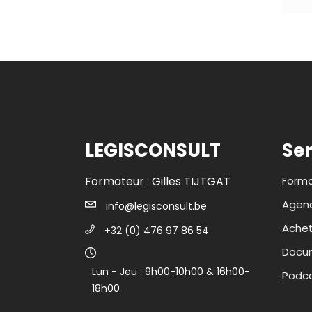
LEGISCONSULT
Ser
Formateur : Gilles TIJTGAT
Forma
Agend
info@legisconsult.be
Ache
+32 (0) 476 97 86 54
Docum
Lun - Jeu : 9h00-10h00 & 16h00-
Podc
18h00