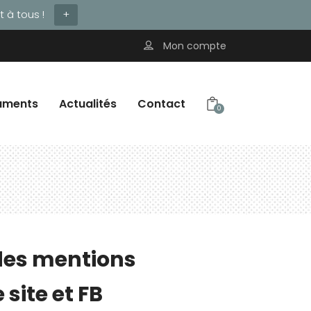
 à tous !
+
Mon compte
uments
Actualités
Contact
0
des mentions
 site et FB