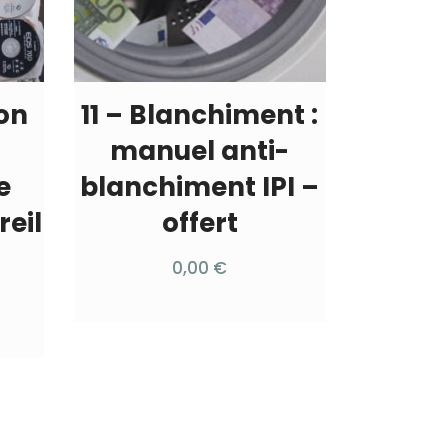
on
11 – Blanchiment :
manuel anti-
e
blanchiment IPI –
reil
offert
0,00
€