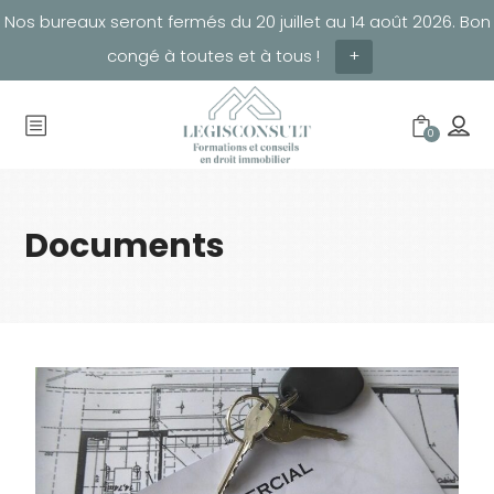
Nos bureaux seront fermés du 20 juillet au 14 août 2026. Bon
congé à toutes et à tous !
+
0
Documents