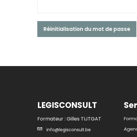
Réinitialisation du mot de passe
LEGISCONSULT
Ser
Formateur : Gilles TIJTGAT
Forma
Agend
info@legisconsult.be