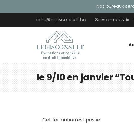
Nos bureaux seron
info@legisconsult.be
Suivez-nous
Ac
le 9/10 en janvier “T
Cet formation est passé