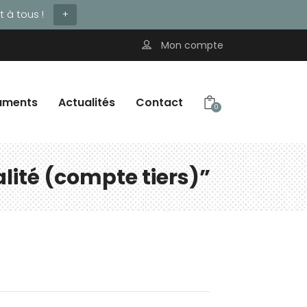
 à tous !
+
Mon compte
uments
Actualités
Contact
0
alité (compte tiers)”